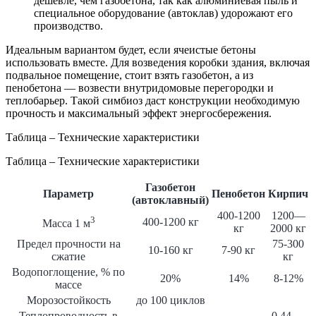
дешевле, чем газобетона, так как алюминиевая пыль и
специальное оборудование (автоклав) удорожают его
производство.
Идеальным вариантом будет, если ячеистые бетоны
использовать вместе. Для возведения коробки здания, включая
подвальное помещение, стоит взять газобетон, а из
пенобетона — возвести внутридомовые перегородки и
теплобарьер. Такой симбиоз даст конструкции необходимую
прочность и максимальный эффект энергосбережения.
Таблица – Технические характеристики
Таблица – Технические характеристики
Газобетон
Параметр
Пенобетон
Кирпич
(автоклавный)
400-1200
1200—
3
400-1200 кг
Масса 1 м
кг
2000 кг
Предел прочности на
75-300
10-160 кг
7-90 кг
сжатие
кг
Водопоглощение, % по
20%
14%
8-12%
массе
Морозостойкость
до 100 циклов
Теплопроводность в
0,44 —