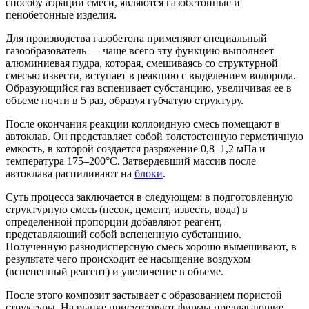
способу аэрации смеси, являются газобетонные и
пенобетонные изделия.
Для производства газобетона применяют специальный
газообразователь — чаще всего эту функцию выполняет
алюминиевая пудра, которая, смешиваясь со структурной
смесью извести, вступает в реакцию с выделением водорода.
Образующийся газ вспенивает субстанцию, увеличивая ее в
объеме почти в 5 раз, образуя губчатую структуру.
После окончания реакции коллоидную смесь помещают в
автоклав. Он представляет собой толстостенную герметичную
емкость, в которой создается разряжение 0,8–1,2 мПа и
температура 175–200°С. Затвердевший массив после
автоклава распиливают на
блоки
.
Суть процесса заключается в следующем: в подготовленную
структурную смесь (песок, цемент, известь, вода) в
определенной пропорции добавляют реагент,
представляющий собой вспененную субстанцию.
Полученную разнодисперсную смесь хорошо вымешивают, в
результате чего происходит ее насыщение воздухом
(вспененный реагент) и увеличение в объеме.
После этого композит застывает с образованием пористой
структуры. На рынке присутствуют фирмы предлагающие